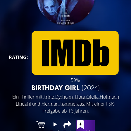
RATING:
59%
BIRTHDAY GIRL
(2024)
Ein Thriller mit
Trine Dyrholm
,
Flora Ofelia Hofmann
Lindahl
und
Herman Tømmeraas
. Mit einer FSK-
Freigabe ab 16 Jahren.