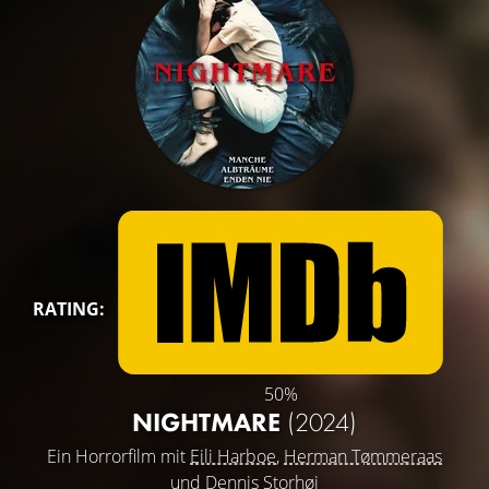
RATING:
50%
NIGHTMARE
(2024)
Ein Horrorfilm mit
Eili Harboe
,
Herman Tømmeraas
und
Dennis Storhøi