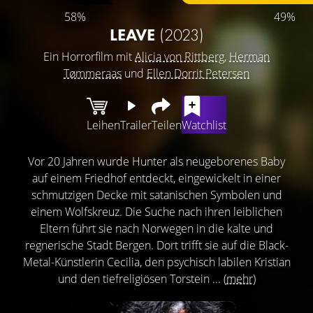
58%
49%
LEAVE
(2023)
Ein Horrorfilm mit
Alicia von Rittberg
,
Herman
Tømmeraas
und
Ellen Dorrit Petersen
Leihen
Trailer
Teilen
Watchlist
Vor 20 Jahren wurde Hunter als neugeborenes Baby
auf einem Friedhof entdeckt, eingewickelt in einer
schmutzigen Decke mit satanischen Symbolen und
einem Wolfskreuz. Die Suche nach ihren leiblichen
Eltern führt sie nach Norwegen in die kalte und
regnerische Stadt Bergen. Dort trifft sie auf die Black-
Metal-Künstlerin Cecilia, den psychisch labilen Kristian
und den tiefreligiösen Torstein ...
(mehr)