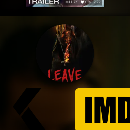
11.7K
91%
2:22