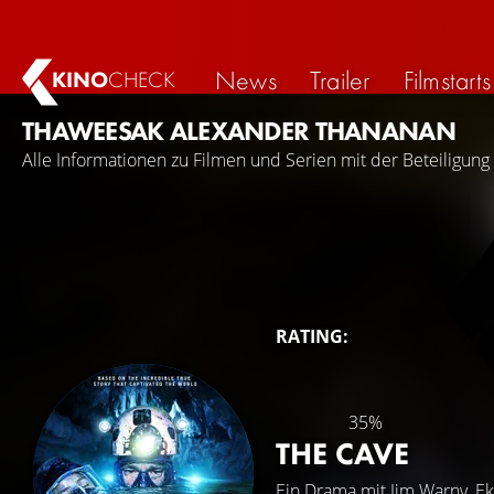
News
Trailer
Filmstarts
KINO
CHECK
THAWEESAK ALEXANDER THANANAN
Alle Informationen zu Filmen und Serien mit der Beteiligu
RATING:
35%
THE CAVE
Ein Drama mit
Jim Warny
,
Ek