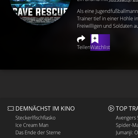
Als eine Jugendfußballmanns
Trainer tief in einer Höhle
Freiwilligen und Soldaten a
Teilen
Watchlist
DEMNÄCHST IM KINO
TOP TR
Steckerlfischfiasko
Avengers
Ice Cream Man
Spider-Ma
Das Ende der Sterne
Jumanji: 