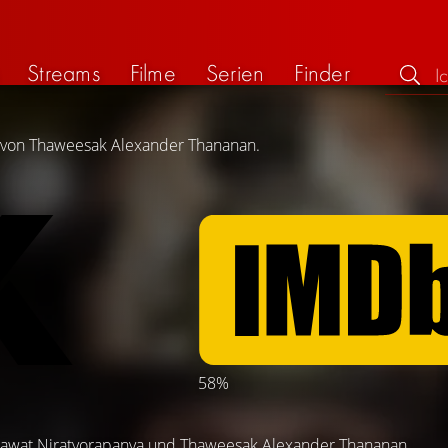
Streams
Filme
Serien
Finder
ng von Thaweesak Alexander Thananan.
58%
awat Niratvorapanya
und
Thaweesak Alexander Thananan