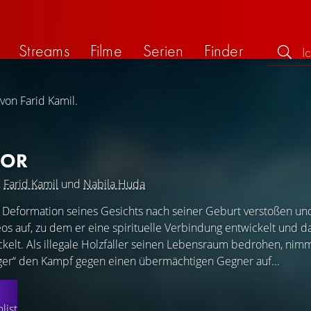
Streams
Filme
Serien
Finder
von Farid Kamil.
IOR
,
Farid Kamil
und
Nabila Huda
Deformation seines Gesichts nach seiner Geburt verstoßen un
os auf, zu dem er eine spirituelle Verbindung entwickelt und 
ckelt. Als illegale Holzfäller seinen Lebensraum bedrohen, nimm
ger“ den Kampf gegen einen übermächtigen Gegner auf...
list