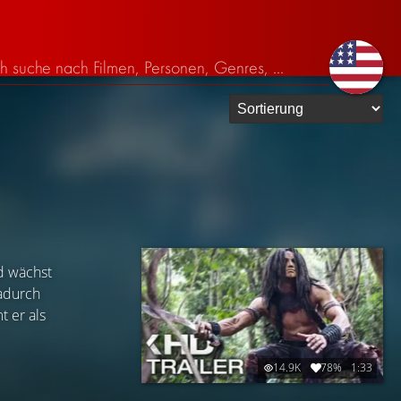
d wächst
dadurch
t er als
14.9K
78%
1:33