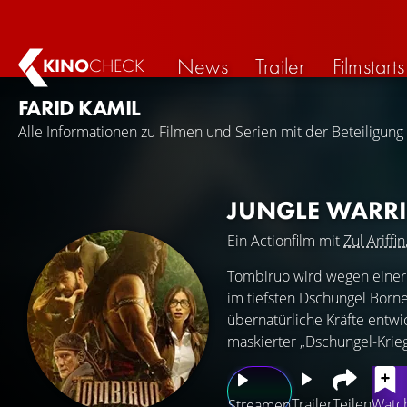
News
Trailer
Filmstarts
KINO
CHECK
FARID KAMIL
Alle Informationen zu Filmen und Serien mit der Beteiligung 
JUNGLE WARR
Ein Actionfilm mit
Zul Ariffin
Tombiruo wird wegen einer 
im tiefsten Dschungel Borne
übernatürliche Kräfte entwi
maskierter „Dschungel-Krie
Trailer
Teilen
Watch
Streamen