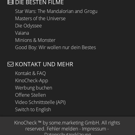
DIE BESTEN FILME
Star Wars: The Mandalorian and Grogu
Masters of the Universe
Die Odyssee
Vaiana
Minions & Monster
Good Boy: Wir wollen nur dein Bestes
KONTAKT UND MEHR
Kontakt & FAQ
KinoCheck-App
Werbung buchen
Offene Stellen
Video Schnittstelle (API)
Switch to English
KinoCheck
 ™ by 
some.marketing GmbH
. All rights 
reserved.
Fehler melden
 - 
Impressum
 - 
Datenschutzerklärung