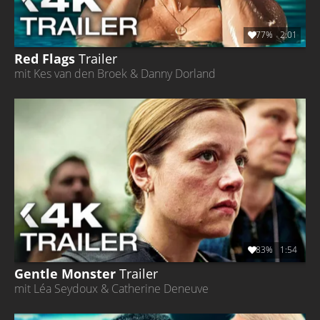
77%
2:01
Red Flags
Trailer
mit Kes van den Broek & Danny Dorland
83%
1:54
Gentle Monster
Trailer
mit Léa Seydoux & Catherine Deneuve