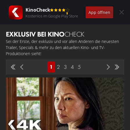
KinoCheck
App öffnen
Kostenlos im Google Play Store
EXKLUSIV BEI KINO
CHECK
Sei der Erste, der exklusiv und vor allen Anderen die neuesten
Trailer, Specials & mehr zu den aktuellen Kino- und TV-
Produktionen sieht!
1
2
3
4
5