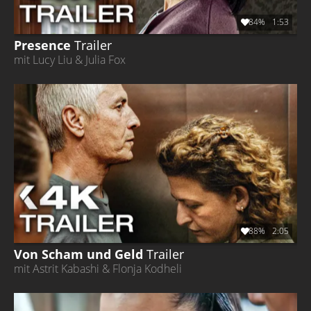
84%
1:53
Presence
Trailer
mit Lucy Liu & Julia Fox
88%
2:05
Von Scham und Geld
Trailer
mit Astrit Kabashi & Flonja Kodheli