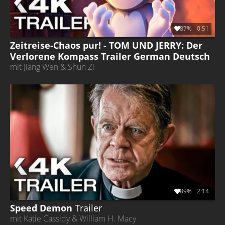
87%
0:51
Zeitreise-Chaos pur! - TOM UND JERRY: Der
Verlorene Kompass Trailer German Deutsch
mit Jiang Wen & Shun Zi
89%
2:14
Speed Demon
Trailer
mit Katie Cassidy & William H. Macy