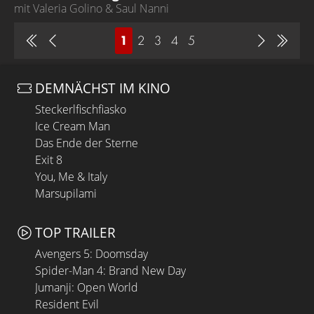
mit Valeria Golino & Saul Nanni
1
2
3
4
5
DEMNÄCHST IM KINO
Steckerlfischfiasko
Ice Cream Man
Das Ende der Sterne
Exit 8
You, Me & Italy
Marsupilami
TOP TRAILER
Avengers 5: Doomsday
Spider-Man 4: Brand New Day
Jumanji: Open World
Resident Evil