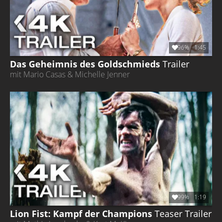
96%
1:45
Das Geheimnis des Goldschmieds
Trailer
mit Mario Casas & Michelle Jenner
99%
1:19
Lion Fist: Kampf der Champions
Teaser Trailer