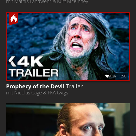
mit Mathis Landwehr & Kurt McKinney
91%
1:50
Prophecy of the Devil
Trailer
mit Nicolas Cage & FKA twigs