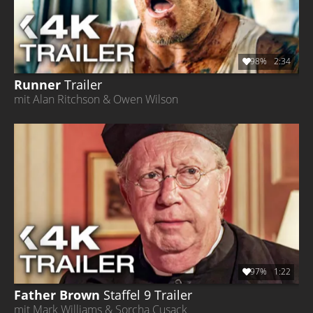
98%
2:34
Runner
Trailer
mit Alan Ritchson & Owen Wilson
97%
1:22
Father Brown
Staffel 9
Trailer
mit Mark Williams & Sorcha Cusack