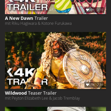
98%
2:10
A New Dawn
Trailer
mit Riku Hagiwara & Kotone Furukawa
97%
2:39
Wildwood
Teaser Trailer
mit Peyton Elizabeth Lee & Jacob Tremblay