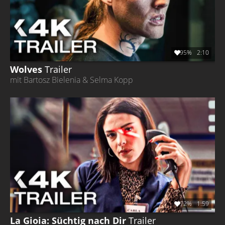
95%
2:10
Wolves
Trailer
mit Bartosz Bielenia & Selma Kopp
72%
1:59
La Gioia: Süchtig nach Dir
Trailer