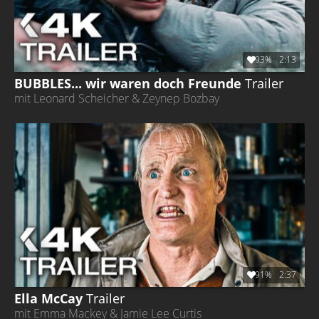
93%
2:13
BUBBLES... wir waren doch Freunde
Trailer
mit Leonard Scheicher & Zeynep Bozbay
91%
2:37
Ella McCay
Trailer
mit Emma Mackey & Jamie Lee Curtis