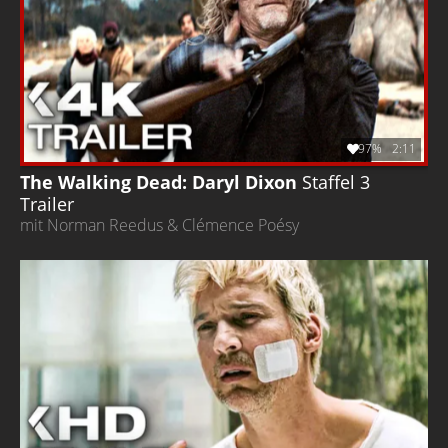
97%
2:11
The Walking Dead: Daryl Dixon
Staffel 3
Trailer
mit Norman Reedus & Clémence Poésy