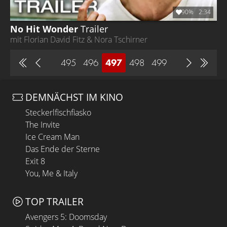
90%
2:34
No Hit Wonder
Trailer
mit Florian David Fitz & Nora Tschirner
495
496
497
498
499
DEMNÄCHST IM KINO
Steckerlfischfiasko
The Invite
Ice Cream Man
Das Ende der Sterne
Exit 8
You, Me & Italy
TOP TRAILER
Avengers 5: Doomsday