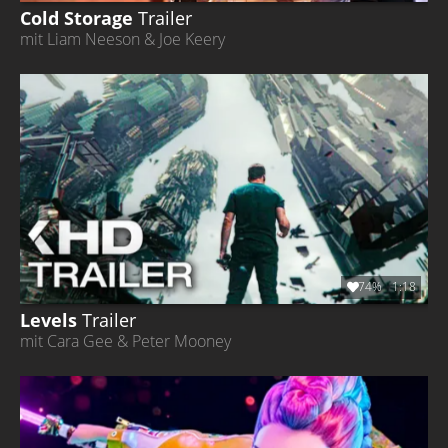
Cold Storage
Trailer
mit Liam Neeson & Joe Keery
74%
1:18
Levels
Trailer
mit Cara Gee & Peter Mooney