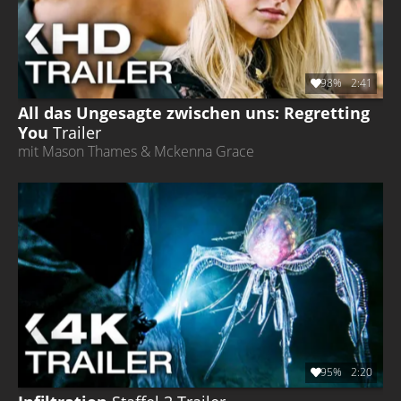
98%
2:41
All das Ungesagte zwischen uns: Regretting
You
Trailer
mit Mason Thames & Mckenna Grace
95%
2:20