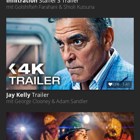
Infiltration
Staffel 3
Trailer
mit Golshifteh Farahani & Shioli Kutsuna
93%
1:41
Jay Kelly
Trailer
mit George Clooney & Adam Sandler