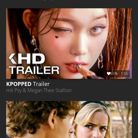
86%
1:55
KPOPPED
Trailer
mit Psy & Megan Thee Stallion