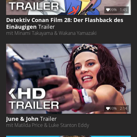
99%
1:45
Detektiv Conan Film 28: Der Flashback des
Einäugigen
Trailer
mit Minami Takayama & Wakana Yamazaki
93%
2:14
June & John
Trailer
mit Matilda Price & Luke Stanton Eddy