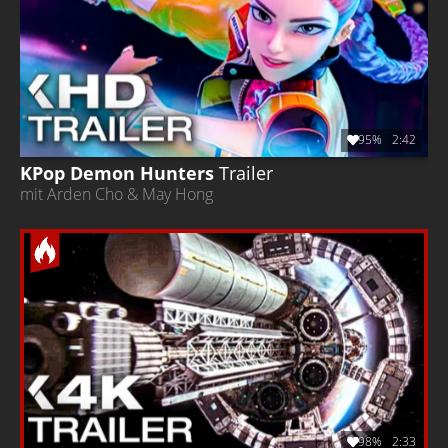
95%
2:42
KPop Demon Hunters
Trailer
mit Arden Cho & May Hong
98%
2:33