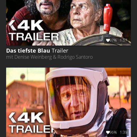
97%
1:57
Das tiefste Blau
Trailer
mit Denise Weinberg & Rodrigo Santoro
96%
1:39