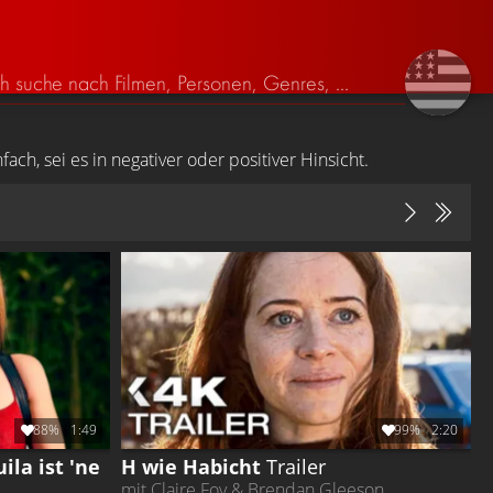
h, sei es in negativer oder positiver Hinsicht.
88%
1:49
99%
2:20
la ist 'ne
H wie Habicht
Trailer
mit Claire Foy & Brendan Gleeson