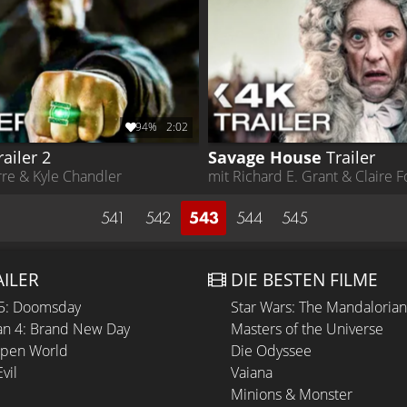
94%
2:02
railer 2
Savage House
Trailer
rre & Kyle Chandler
mit Richard E. Grant & Claire F
541
542
543
544
545
AILER
DIE BESTEN FILME
 5: Doomsday
Star Wars: The Mandaloria
n 4: Brand New Day
Masters of the Universe
Open World
Die Odyssee
vil
Vaiana
Minions & Monster