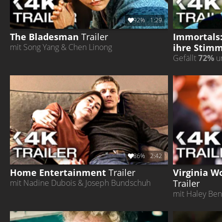
92%
1:29
The Bladesman
Trailer
Immortals:
ihre Stim
mit Song Yang & Chen Linong
Gefällt
72%
un
86%
2:42
Home Entertainment
Trailer
Virginia W
Trailer
mit Nadine Dubois & Joseph Bundschuh
mit Haley Ben