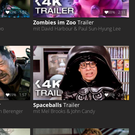
93%
1:52
88%
2:11
Zombies im Zoo
Trailer
vo
mit David Harbour & Paul Sun-Hyung Lee
89%
1:57
98%
2:43
r
Spaceballs
Trailer
om Berenger
mit Mel Brooks & John Candy