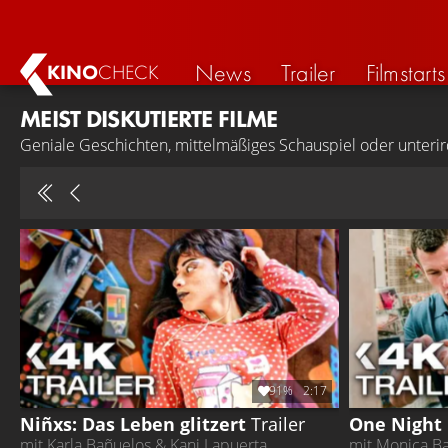
News
Trailer
Filmstarts
KINO
CHECK
MEIST DISKUTIERTE FILME
Geniale Geschichten, mittelmäßiges Schauspiel oder unterird
91%
2:17
Niñxs: Das Leben glitzert
Trailer
One Night
mit Karla Bañuelos & Kani Lapuerta
mit Monica Ba