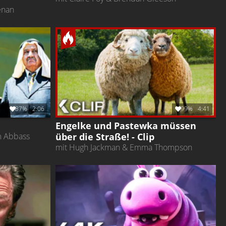
enan
87%
2:06
99%
4:41
Engelke und Pastewka müssen
über die Straße! - Clip
m Abbass
mit Hugh Jackman & Emma Thompson