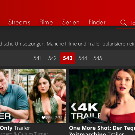
Streams
Filme
Serien
Finder
ische Umsetzungen: Manche Filme und Trailer polarisieren einfac
541
542
543
544
545
89%
2:34
 Only
Trailer
One More Shot: Der Tequi
Zeitmaschine
Trailer
rbaro & Callum Turner