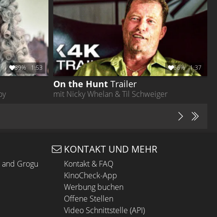
89%
1:53
66%
1:37
On the Hunt
Trailer
oy
mit Nicky Whelan & Til Schweiger
KONTAKT UND MEHR
n and Grogu
Kontakt & FAQ
KinoCheck-App
Werbung buchen
Offene Stellen
Video Schnittstelle (API)