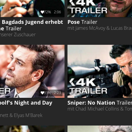
72%
2:06
 Bagdads Jugend erhebt
Pose
Trailer
me
Trailer
mit James McAvoy & Lucas Bra
serer Zuschauer
93%
2:23
oolf's Night and Day
Sniper: No Nation
Traile
mit Chad Michael Collins & T
nett & Elyas M'Barek