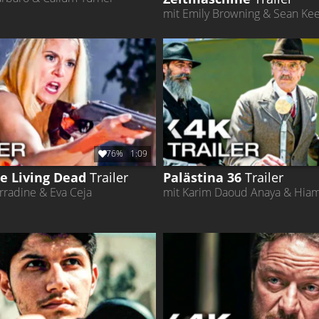
mit Emily Browning & Sean Ke
76%
1:09
he Living Dead
Trailer
Palästina 36
Trailer
rradine & Eva Ceja
mit Karim Daoud Anaya & Hia