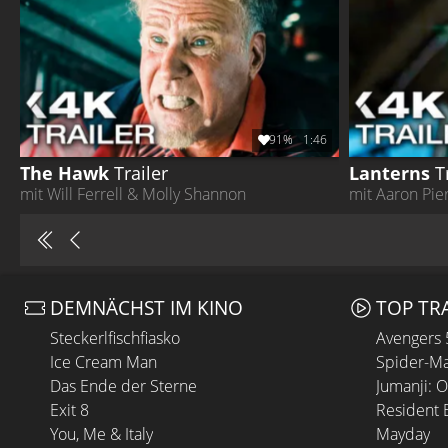
91%
1:46
The Hawk
Trailer
Lanterns
T
mit Will Ferrell & Molly Shannon
mit Aaron Pie
DEMNÄCHST IM KINO
TOP TR
Steckerlfischfiasko
Avengers
Ice Cream Man
Spider-Ma
Das Ende der Sterne
Jumanji: 
Exit 8
Resident E
You, Me & Italy
Mayday