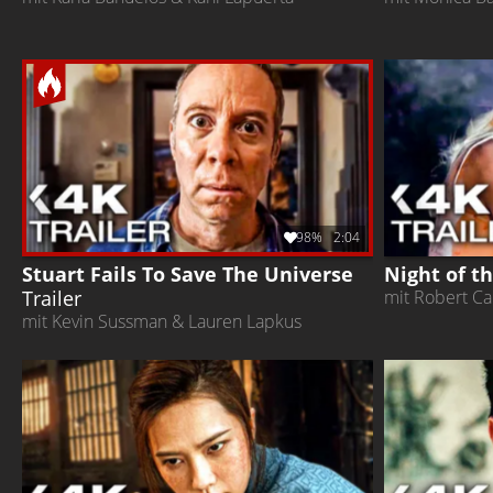
98%
2:04
Stuart Fails To Save The Universe
Night of t
Trailer
mit Robert Ca
mit Kevin Sussman & Lauren Lapkus