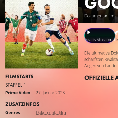
GOO
Dokumentarfilm
T
Gratis Streamen
Die ultimative Do
schärfsten Rivalit
Augen von Landon 
FILMSTARTS
OFFIZIELLE 
STAFFEL 1
Prime Video
27. Januar 2023
ZUSATZINFOS
Genres
Dokumentarfilm