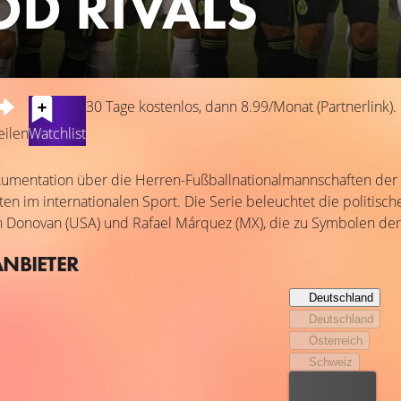
D RIVALS
30 Tage kostenlos, dann 8.99/Monat (Partnerlink).
eilen
Watchlist
kumentation über die Herren-Fußballnationalmannschaften der 
äten im internationalen Sport. Die Serie beleuchtet die politisch
Donovan (USA) und Rafael Márquez (MX), die zu Symbolen der 
ANBIETER
Deutschland
Deutschland
Österreich
Schweiz
Bester Preis