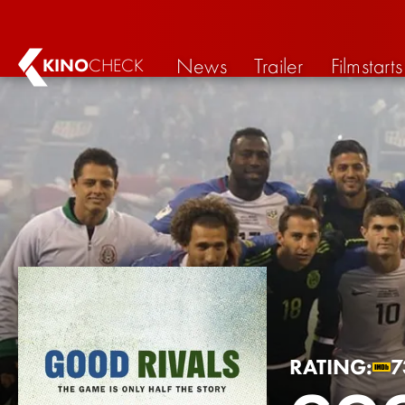
News
Trailer
Filmstarts
KINO
CHECK
RATING:
7