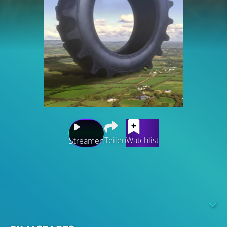
Teilen
Watchlist
Streamen
Das letzte Jahrzehnt hat eine Revolution in der Fertigung
gebracht. Eine Just-in-Time-Wirtschaft bedeutet, dass die
Produkte, die wir lieben, in Rekordzeit in großem
Maßstab hergestellt werden. Und dank der rasanten
Logistik erfolgen der globale Handel und Vertrieb