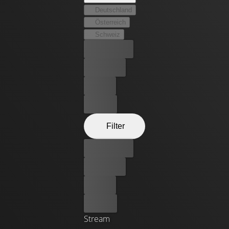
gehen mit Selbstvertrauen und Klarheit, die durch ihre
Deutschland
Lebenserfahrungen geformt wurden, in die nächste
Österreich
Phase ihrer Karrieren.
Schweiz
Bester Preis
Kostenlos
Leihen
Kaufen
Filter
Bester Preis
Kostenlos
Leihen
Kaufen
Stream