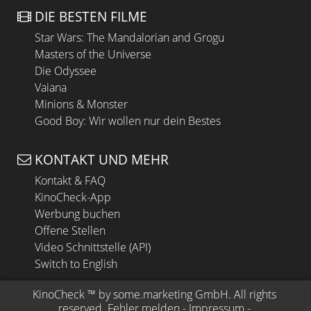
DIE BESTEN FILME
Star Wars: The Mandalorian and Grogu
Masters of the Universe
Die Odyssee
Vaiana
Minions & Monster
Good Boy: Wir wollen nur dein Bestes
KONTAKT UND MEHR
Kontakt & FAQ
KinoCheck-App
Werbung buchen
Offene Stellen
Video Schnittstelle (API)
Switch to English
KinoCheck
 ™ by 
some.marketing GmbH
. All rights 
reserved.
Fehler melden
 - 
Impressum
 - 