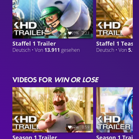
liebeskranker Schiedsrichter.
93%
2:23
Staffel 1 Trailer
Staffel 1 Teaser
Deutsch • Von
13.911
gesehen
Deutsch • Von
5.93
VIDEOS FOR
WIN OR LOSE
87%
0:59
Season 1 Trailer
Season 1 Traile