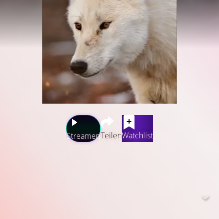
Teilen
Watchlist
Streamen
Die Polarwölfe von Ellesmere Island sind furchtlos, frei
und wild, denn sie hatten noch nie Kontakt zu Menschen.
Entsprechend begrenzt sind die wissenschaftlichen
Erkenntnisse über die Lebenswelt und -weise dieser
Wölfe. Der Fotograf (…) Ronan Donovan reist in