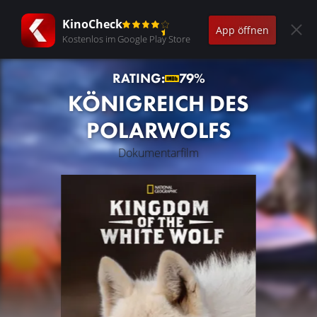
KinoCheck
App öffnen
Kostenlos im Google Play Store
RATING:
79%
KÖNIGREICH DES
POLARWOLFS
Dokumentarfilm