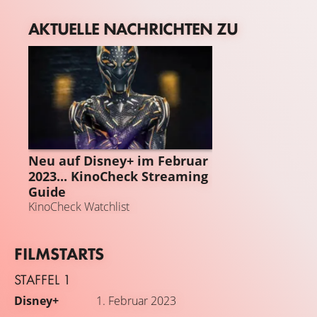
„Königreich des Polarwolfs“ erstmals in den „Garten der
Arktis“, um die Raubtiere in freier Wildbahn zu erleben
AKTUELLE NACHRICHTEN ZU
und ihr Verhalten zu erforschen. Auf seiner
atemberaubenden Reise begleitet er ein Rudel von den
ersten hellen Tagen des Jahres über den fruchtbaren
Sommer bis in den langen, arktischen Winter. Donovan
gewährt über die drei Episoden einmalige Einblicke in
die soziale Ordnung, das Jagdverhalten und die
Kommunikation der Wölfe untereinander.
STREAMING GUIDE
Neu auf Disney+ im Februar
2023... KinoCheck Streaming
Guide
KinoCheck Watchlist
FILMSTARTS
STAFFEL 1
Disney+
1. Februar 2023