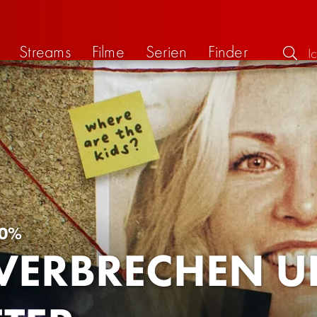
Streams
Filme
Serien
Finder
0%
 VERBRECHEN U