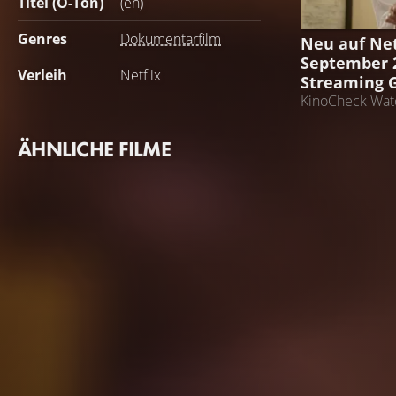
Titel (O-Ton)
(en)
STREAMING 
Genres
Dokumentarfilm
Neu auf Net
September 2
Verleih
Netflix
Streaming 
KinoCheck Watc
ÄHNLICHE FILME