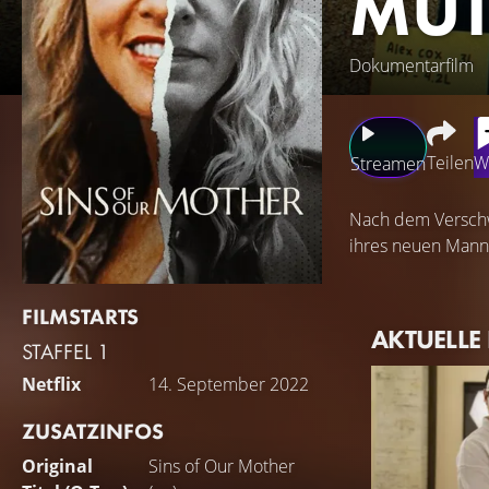
MUT
Dokumentarfilm
Teilen
W
Streamen
Nach dem Verschw
ihres neuen Mann
FILMSTARTS
AKTUELLE
STAFFEL 1
Netflix
14. September 2022
ZUSATZINFOS
Original
Sins of Our Mother