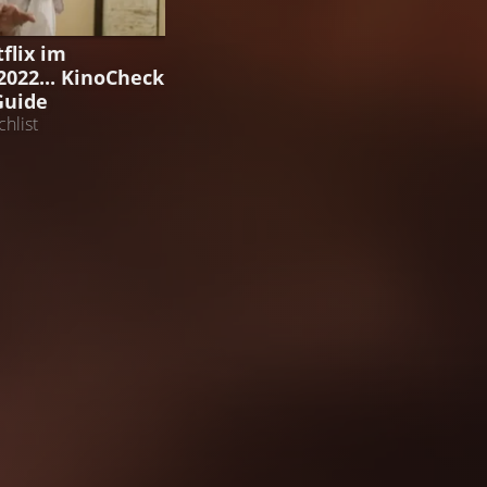
GUIDE
flix im
022... KinoCheck
Guide
hlist