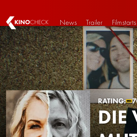
News
Trailer
Filmstarts
KINO
CHECK
RATING:
7
DIE