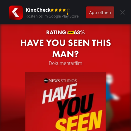
KinoCheck
App öffnen
Kostenlos im Google Play Store
RATING:
63%
HAVE YOU SEEN THIS
MAN?
Dokumentarfilm