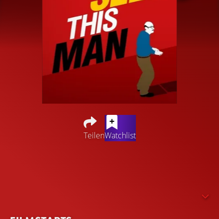
Teilen
Watchlist
Mit einer der längsten und intensivsten Fahndungen in
der Geschichte der USA. 1997 verhaftete das FBI John
Ruffo, der von New York City aus eine kleine Computer-
Verkaufsfirma betrieb, wegen eines Bankbetrugs in Höhe
von 353 Millionen Dollar.