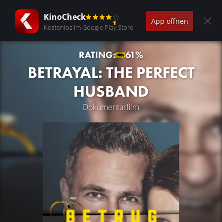
KinoCheck
App öffnen
Kostenlos im Google Play Store
RATING:
61%
BETRAYAL: THE PERFECT
HUSBAND
Dokumentarfilm