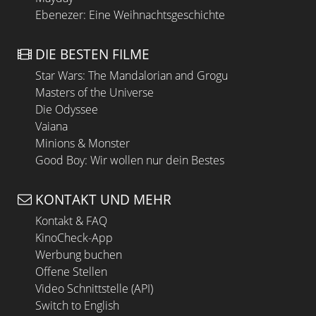
Ebenezer: Eine Weihnachtsgeschichte
DIE BESTEN FILME
Star Wars: The Mandalorian and Grogu
Masters of the Universe
Die Odyssee
Vaiana
Minions & Monster
Good Boy: Wir wollen nur dein Bestes
KONTAKT UND MEHR
Kontakt & FAQ
KinoCheck-App
Werbung buchen
Offene Stellen
Video Schnittstelle (API)
Switch to English