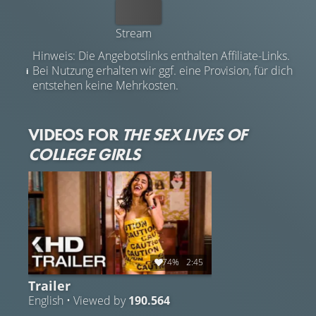
Kaufen
Stream
Hinweis: Die Angebotslinks enthalten Affiliate-Links.
Bei Nutzung erhalten wir ggf. eine Provision, für dich
entstehen keine Mehrkosten.
VIDEOS FOR
THE SEX LIVES OF
COLLEGE GIRLS
74%
2:45
Trailer
English • Viewed by
190.564