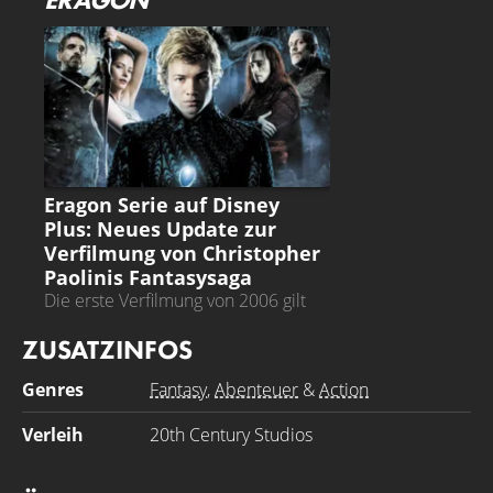
Enttäuschung für die Fans.
ERAGON
Eragon Serie auf Disney
Plus: Neues Update zur
Verfilmung von Christopher
Paolinis Fantasysaga
Die erste Verfilmung von 2006 gilt
als große Enttäuschung
ZUSATZINFOS
Genres
Fantasy
,
Abenteuer
&
Action
Verleih
20th Century Studios