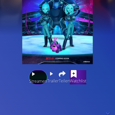
Trailer
Teilen
Watchlist
Streamen
„3 von oben: Geschichten aus Arcadia“ erzählt von einer
Jugendlichen, einem jungen Latino und einem alten
Mann, die rein zufällig Außerirdische sind. Da ihr
Heimatplanet von einem Bürgerkrieg verwüstet wurde,