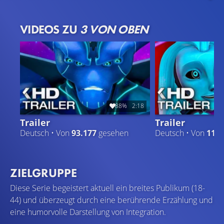
sitzen Prinzessin Aja Tarron und Prinz Krel Tarron nun auf
dem rückständigsten und primitivsten aller Planeten fest
VIDEOS ZU
3 VON OBEN
– der Erde. Während sie nach einer Möglichkeit suchen,
unbeschadet auf ihren Heimatplaneten zurückzukehren,
geben sich die drei in menschlicher Gestalt alle Mühe,
ihre Identität als Außerirdische geheim zu halten. Doch
mit der Zeit wachsen ihnen die Erde und deren
Bewohner zunehmend ans Herz. „3 von oben:
Geschichten aus Arcadia“ stellt die einfache und doch
88%
2:18
komplexe Frage in den Raum, was „Heimat“ eigentlich
Trailer
Trailer
bedeutet.
Deutsch • Von
93.177
gesehen
Deutsch • Von
11.5
ZIELGRUPPE
Diese Serie begeistert aktuell ein breites Publikum (18-
44) und überzeugt durch eine berührende Erzählung und
eine humorvolle Darstellung von Integration.