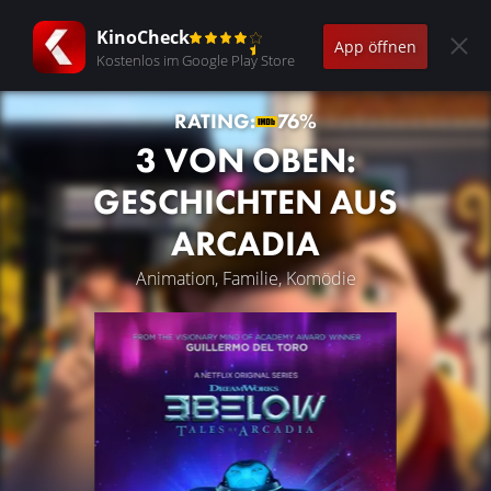
KinoCheck
App öffnen
Kostenlos im Google Play Store
RATING:
76%
3 VON OBEN:
GESCHICHTEN AUS
ARCADIA
Animation, Familie, Komödie