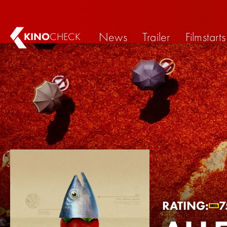
News
Trailer
Filmstarts
KINO
CHECK
RATING:
7