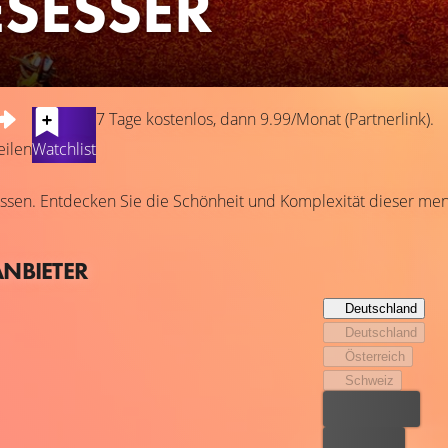
ESESSER
7 Tage kostenlos, dann 9.99/Monat (Partnerlink).
eilen
Watchlist
 Essen. Entdecken Sie die Schönheit und Komplexität dieser men
ANBIETER
Deutschland
Deutschland
Österreich
Schweiz
Bester Preis
Kostenlos