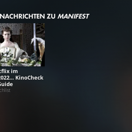
 NACHRICHTEN ZU
MANIFEST
GUIDE
flix im
22... KinoCheck
Guide
hlist