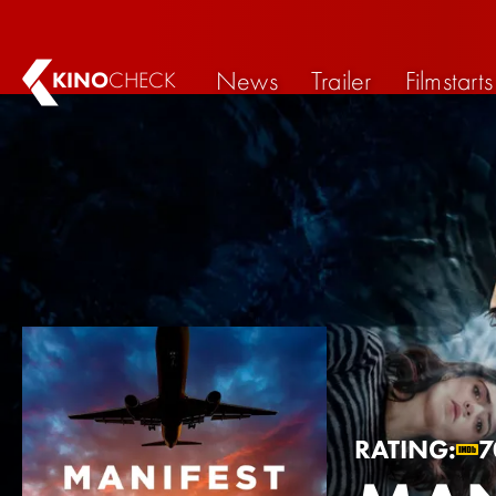
News
Trailer
Filmstarts
KINO
CHECK
RATING:
7