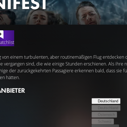
IFEST
atchlist
von einem turbulenten, aber routinemäßigen Flug entdecken d
re vergangen sind, die wie einige Stunden erschienen. Als ihre n
ige der zurückgekehrten Passagiere erkennen bald, dass sie fü
en hätten.
ANBIETER
Deutschland
Deutschland
Österreich
Schweiz