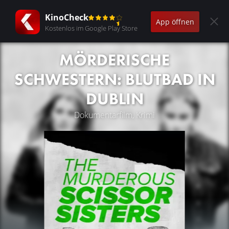
KinoCheck
App öffnen
Kostenlos im Google Play Store
MÖRDERISCHE
SCHWESTERN: BLUTBAD IN
DUBLIN
Dokumentarfilm, Krimi