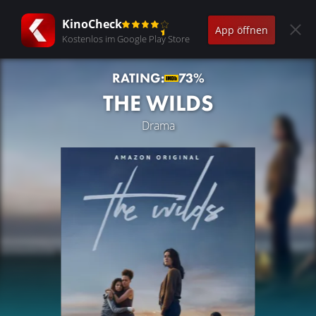
KinoCheck
App öffnen
Kostenlos im Google Play Store
RATING:
73%
THE WILDS
Drama