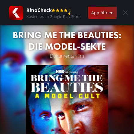
KinoCheck
App öffnen
Kostenlos im Google Play Store
BRING ME THE BEAUTIES:
DIE MODEL-SEKTE
Dokumentarfilm