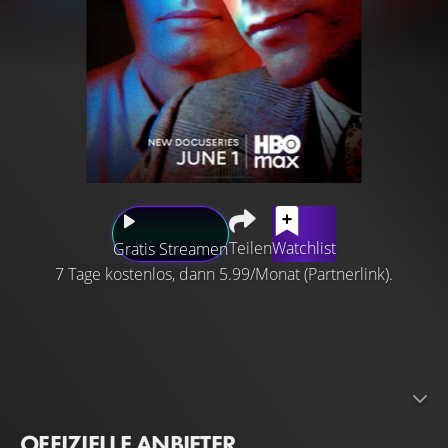
Teilen
Watchlist
Gratis Streamen
7 Tage kostenlos, dann 5.99/Monat (Partnerlink).
Eine aufschlussreiche, dreiteilige Doku-Serie über den
exzentrischen Frederick von Mierers und seinen Kult
„Eternal Values“, der seinen Mitgliedern spirituelle
Erfüllung versprach – im Austausch für bedingungslosen
Glauben und vollständige Hingabe.
OFFIZIELLE ANBIETER