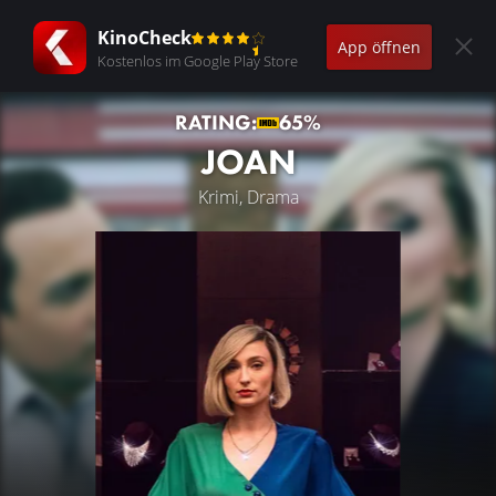
KinoCheck
App öffnen
Kostenlos im Google Play Store
RATING:
65%
JOAN
Krimi, Drama