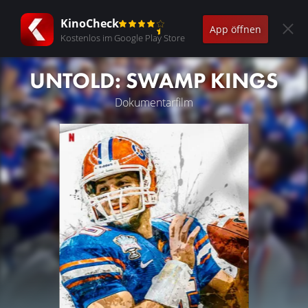
KinoCheck
App öffnen
Kostenlos im Google Play Store
UNTOLD: SWAMP KINGS
Dokumentarfilm