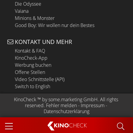
Die Odyssee
Vaiana
Minions & Monster
Good Boy: Wir wollen nur dein Bestes
KONTAKT UND MEHR
Kontakt & FAQ
KinoCheck-App
Werbung buchen
Offene Stellen
Video Schnittstelle (API)
Switch to English
KinoCheck
 ™ by 
some.marketing GmbH
. All rights 
reserved.
Fehler melden
 - 
Impressum
 - 
Datenschutzerklärung
KINO
CHECK