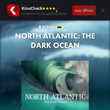
KinoCheck
App öffnen
Kostenlos im Google Play Store
RATING:
77%
NORTH ATLANTIC: THE
DARK OCEAN
Dokumentarfilm