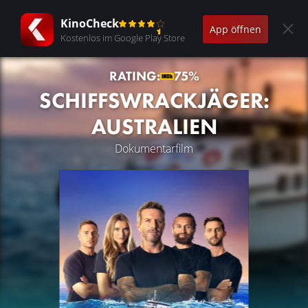
KinoCheck
App öffnen
Kostenlos im Google Play Store
RATING:
75%
SCHIFFSWRACKJÄGER:
AUSTRALIEN
Dokumentarfilm