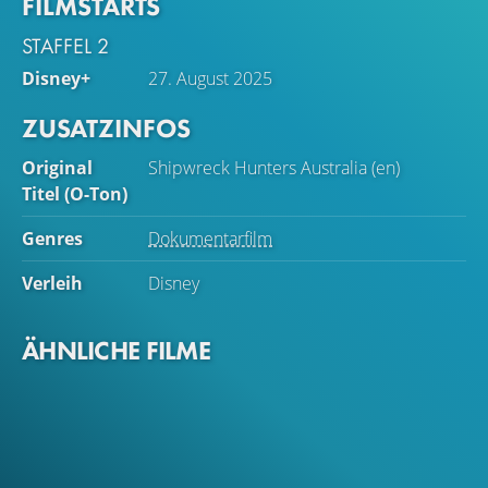
FILMSTARTS
besessenen Piratenkapitäns kombinieren die Missionen
neue Beweise und Archivrecherchen zu einem
STAFFEL 2
abenteuerlichen Streifzug durch die geheimnisvolle
Disney+
27. August 2025
Vergangenheit an einem der atemberaubendsten Orte
der Erde.
ZUSATZINFOS
Original
Shipwreck Hunters Australia (en)
Titel (O-Ton)
Genres
Dokumentarfilm
Verleih
Disney
ÄHNLICHE FILME