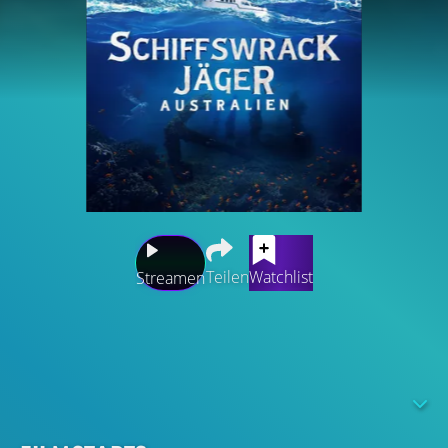
Teilen
Watchlist
Streamen
Ein einzigartiges Team aus abenteuerlustigen Tauchern
und Unterwasserfilmern macht sich gemeinsam mit
erfahrenen Meeresarchäologen auf die Suche nach lange
verschollenen Schiffswrack-Geheimnissen entlang der
weiten Küste Westaustraliens. Unter der Leitung eines