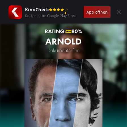
KinoCheck
App öffnen
Kostenlos im Google Play Store
RATING:
80%
ARNOLD
Dokumentarfilm