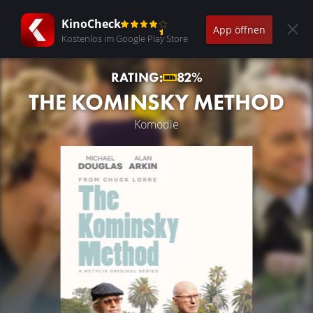
KinoCheck
App öffnen
Kostenlos im Google Play Store
RATING:
82%
THE KOMINSKY METHOD
Komödie