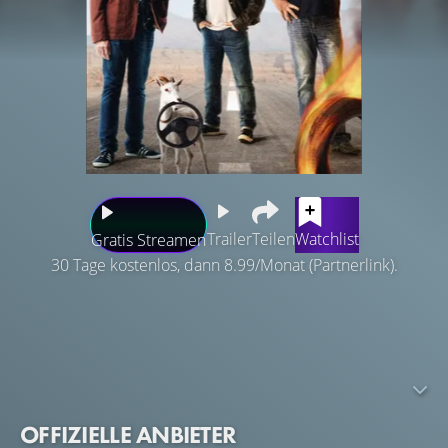
Trailer
Teilen
Watchlist
Gratis Streamen
30 Tage kostenlos, dann 8.99/Monat (Partnerlink).
Machen Sie sich bereit für The Grand Tour! Die neue
Show von den Machern der meist gesehenen Autoshow
weltweit. Jeremy Clarkson, Richard Hammond und James
May sind zurück und gehen auf weltweite Reise. Und
dabei kann so einiges schief gehen.
OFFIZIELLE ANBIETER