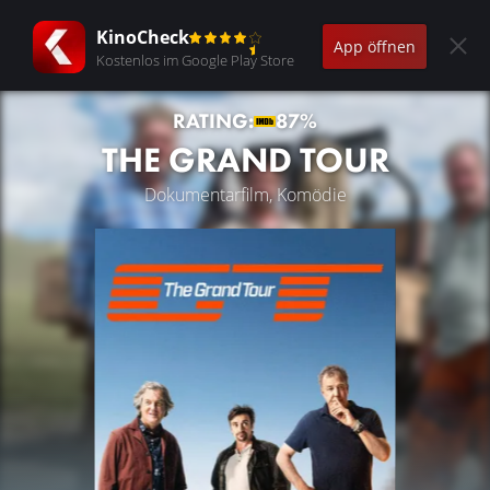
KinoCheck
App öffnen
Kostenlos im Google Play Store
RATING:
87%
THE GRAND TOUR
Dokumentarfilm, Komödie