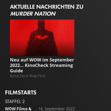
verlieren. Die Serie beleuchtet, was diese Verbrechen
AKTUELLE NACHRICHTEN ZU
mit ihrer Umgebung verbindet und was sie so einzigartig
MURDER NATION
amerikanisch macht.
STREAMING GUIDE
Neu auf WOW im September
2022... KinoCheck Streaming
Guide
KinoCheck Watchlist
FILMSTARTS
STAFFEL 2
WOW Filme &
16. September 2022