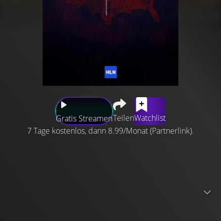
Teilen
Watchlist
Gratis Streamen
7 Tage kostenlos, dann 8.99/Monat (Partnerlink).
Die Verbrechen, die für eine bestimmte Region der USA
typisch sind, ob es sich nun um Leichen handelt, die in
den Sümpfen des Bayou auftauchen, um Mörder, die an
den Sandstränden der Jersey Shore herumschleichen,
um Opfer, die in den Hollywood Hills nach Ruhm gieren,
oder um Schreie, die sich in der kalten Tundra Alaskas