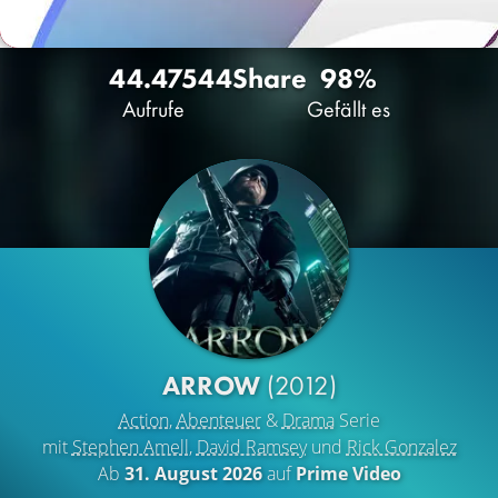
44.475
44
Share
98%
Aufrufe
Gefällt es
ARROW
(2012)
Action
,
Abenteuer
&
Drama
Serie
mit
Stephen Amell
,
David Ramsey
und
Rick Gonzalez
Ab
31. August 2026
auf
Prime Video