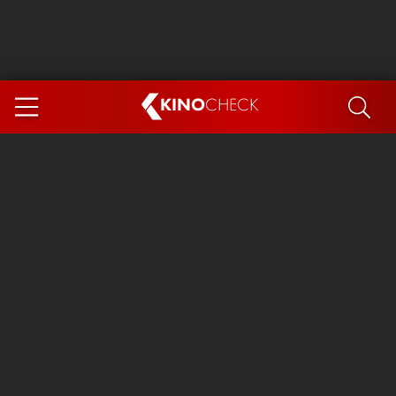
KINO
CHECK
App
DEMNÄCHST IM KINO
Steckerlfischfiasko
The Invite
Ice Cream Man
Das Ende der Sterne
Exit 8
You, Me & Italy