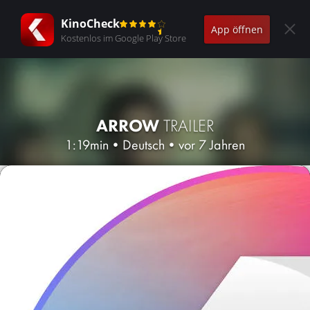
KinoCheck
App öffnen
Kostenlos im Google Play Store
ARROW
TRAILER
1:19min
•
Deutsch
•
vor 7 Jahren