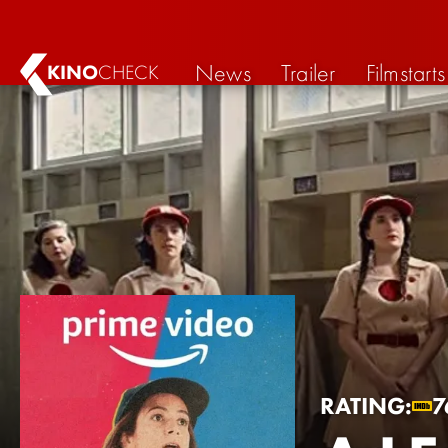
News
Trailer
Filmstarts
KINO
CHECK
RATING:
7