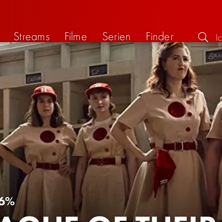
Streams
Filme
Serien
Finder
6%