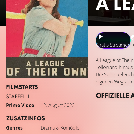
A L
Drama, Komödie
T
Gratis Streamen
A League of Their
Tellerrand hinaus
Die Serie beleuch
eigenen Weg zum S
FILMSTARTS
OFFIZIELLE 
STAFFEL 1
Prime Video
12. August 2022
ZUSATZINFOS
Genres
Drama
&
Komödie