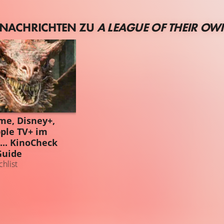
 NACHRICHTEN ZU
A LEAGUE OF THEIR OW
GUIDE
me, Disney+,
pple TV+ im
... KinoCheck
Guide
hlist