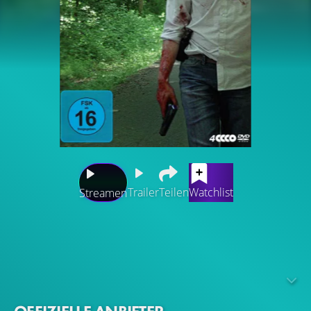
Trailer
Teilen
Watchlist
Streamen
Heiderfeld, eine Kleinstadt in den belgischen Ardennen:
Inspector Yoann Peeters, der nach einer beruflichen und
einer persönlichen Tragödie gerade erst mit seiner
Tochter Camille in seine Heimatstadt zurückgekehrt ist,
kommt nicht zur ersehnten Ruhe. Denn bei seiner