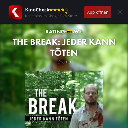
KinoCheck
App öffnen
Kostenlos im Google Play Store
RATING:
76%
THE BREAK: JEDER KANN
TÖTEN
Drama