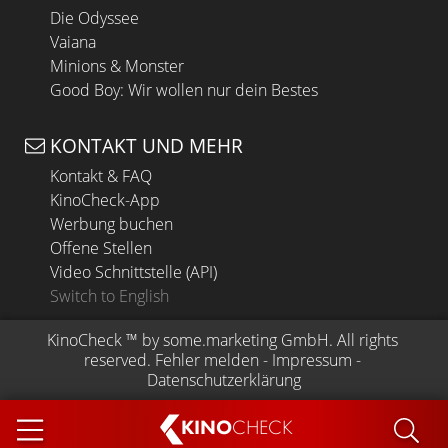
Die Odyssee
Vaiana
Minions & Monster
Good Boy: Wir wollen nur dein Bestes
KONTAKT UND MEHR
Kontakt & FAQ
KinoCheck-App
Werbung buchen
Offene Stellen
Video Schnittstelle (API)
Switch to English
KinoCheck
 ™ by 
some.marketing GmbH
. All rights 
reserved.
Fehler melden
 - 
Impressum
 - 
Datenschutzerklärung
KINO
CHECK