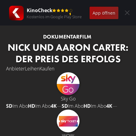
KinoCheck
App öffnen
Kostenlos im Google Play Store
DOKUMENTARFILM
NICK UND AARON CARTER:
DER PREIS DES ERFOLGS
Anbieter
Leihen
Kaufen
Sky Go
SD
Im Abo
HD
Im Abo
4K
—
SD
Im Abo
HD
Im Abo
4K
—