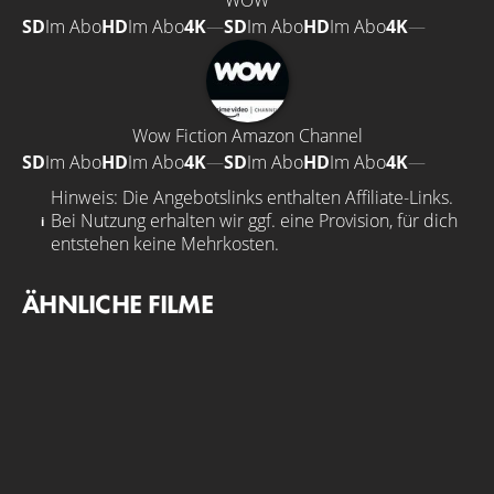
WOW
SD
Im Abo
HD
Im Abo
4K
—
SD
Im Abo
HD
Im Abo
4K
—
Wow Fiction Amazon Channel
SD
Im Abo
HD
Im Abo
4K
—
SD
Im Abo
HD
Im Abo
4K
—
Hinweis: Die Angebotslinks enthalten Affiliate-Links.
Bei Nutzung erhalten wir ggf. eine Provision, für dich
entstehen keine Mehrkosten.
ÄHNLICHE FILME