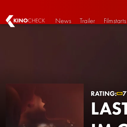
News
Trailer
Filmstarts
KINO
CHECK
RATING:
7
LAS