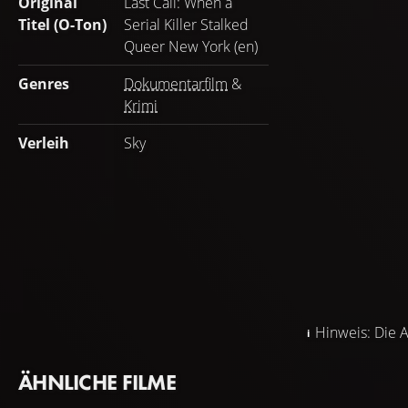
Original
Last Call: When a
Titel (O-Ton)
Serial Killer Stalked
Queer New York (en)
Genres
Dokumentarfilm
&
Krimi
Verleih
Sky
Hinweis: Die A
ÄHNLICHE FILME