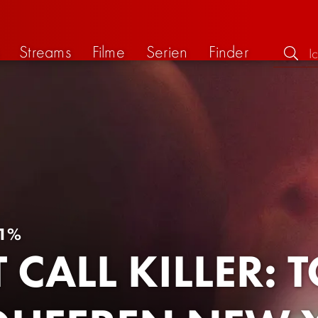
Streams
Filme
Serien
Finder
1%
T CALL KILLER: