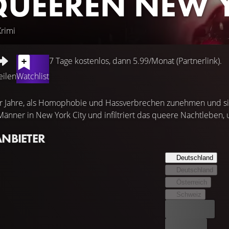
QUEEREN NEW 
rimi
7 Tage kostenlos, dann 5.99/Monat (Partnerlink).
eilen
Watchlist
r Jahre, als Homophobie und Hassverbrechen zunehmen und sic
Männer in New York City und infiltriert das queere Nachtleben, 
ANBIETER
Deutschland
Deutschland
Österreich
Schweiz
Bester Preis
Kostenlos