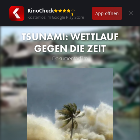
KinoCheck
App öffnen
Kostenlos im Google Play Store
TSUNAMI: WETTLAUF
GEGEN DIE ZEIT
Dokumentarfilm