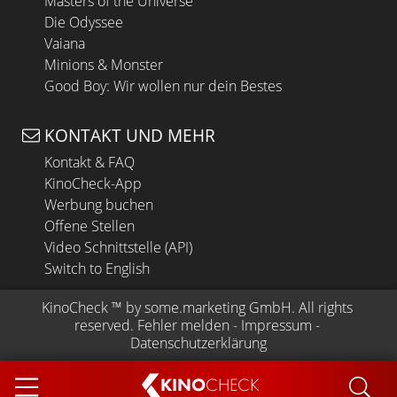
Masters of the Universe
Die Odyssee
Vaiana
Minions & Monster
Good Boy: Wir wollen nur dein Bestes
KONTAKT UND MEHR
Kontakt & FAQ
KinoCheck-App
Werbung buchen
Offene Stellen
Video Schnittstelle (API)
Switch to English
KinoCheck
 ™ by 
some.marketing GmbH
. All rights 
reserved.
Fehler melden
 - 
Impressum
 - 
Datenschutzerklärung
KINO
CHECK