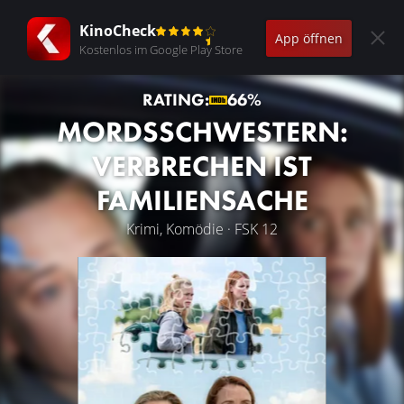
KinoCheck
App öffnen
Kostenlos im Google Play Store
RATING:
66%
MORDSSCHWESTERN:
VERBRECHEN IST
FAMILIENSACHE
Krimi, Komödie · FSK 12