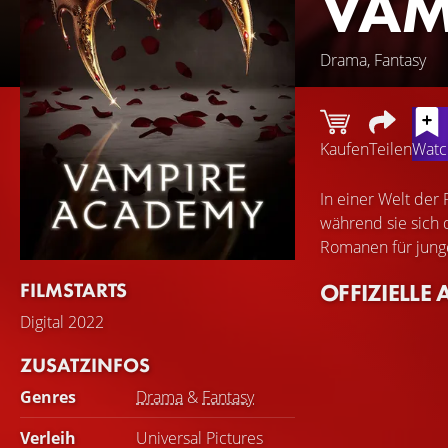
VAM
Drama, Fantasy
Kaufen
Teilen
Watch
In einer Welt der
während sie sich 
Romanen für jung
FILMSTARTS
OFFIZIELLE 
Digital
2022
ZUSATZINFOS
Genres
Drama
&
Fantasy
Verleih
Universal Pictures