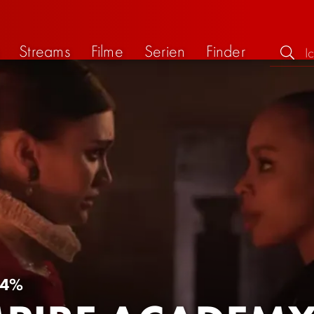
Streams
Filme
Serien
Finder
64%