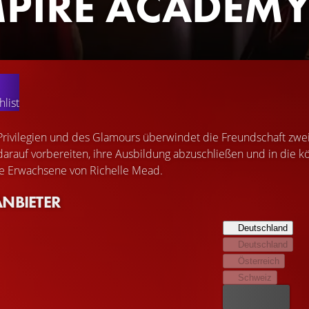
PIRE ACADEM
list
 Privilegien und des Glamours überwindet die Freundschaft zwei
darauf vorbereiten, ihre Ausbildung abzuschließen und in die k
e Erwachsene von Richelle Mead.
ANBIETER
Deutschland
Deutschland
Österreich
Schweiz
Bester Preis