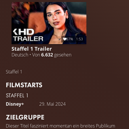
reiche Geschichte Camdens erleben. Weltberühmte
Musiker erzählen von ihren Erfahrungen in Camden: von
ihren ersten Auftritten bis hin zu ausverkauften
Konzerten, von den Höhen und Tiefen der Nächte und
von einer Jugend, in der sie die Musik entdeckten.
87%
1:53
Staffel 1 Trailer
Deutsch • Von
6.632
gesehen
Staffel 1
FILMSTARTS
STAFFEL 1
Disney+
29. Mai 2024
ZIELGRUPPE
Dieser Titel fasziniert momentan ein breites Publikum