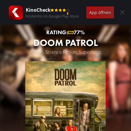
KinoCheck
App öffnen
Kostenlos im Google Play Store
RATING:
77%
DOOM PATROL
Action, Science Fiction, Superhero