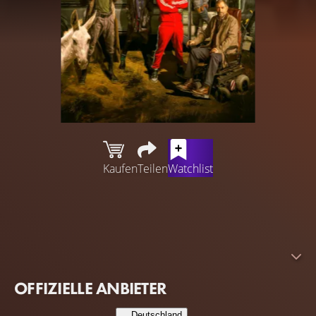
Kaufen
Teilen
Watchlist
Jedes Mitglied der Doom Patrol hat einen schrecklichen
Unfall erlebt, wodurch sie übernatürliche Fähigkeiten
erlangten oder schrecklich entstellt wurden. Von der
Gesellschaft verstoßen, widmen sie ihre Kräfte dem
Kampf gegen das Böse.
OFFIZIELLE ANBIETER
Deutschland