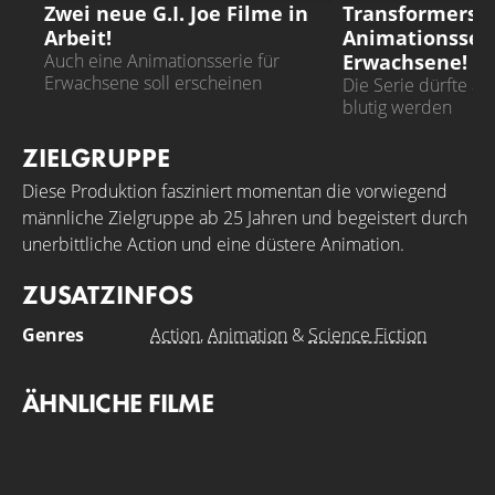
Zwei neue G.I. Joe Filme in
Transformers
Arbeit!
Animationsseri
Erwachsene!
Auch eine Animationsserie für
Erwachsene soll erscheinen
Die Serie dürfte äu
blutig werden
ZIELGRUPPE
Diese Produktion fasziniert momentan die vorwiegend
männliche Zielgruppe ab 25 Jahren und begeistert durch
unerbittliche Action und eine düstere Animation.
ZUSATZINFOS
Genres
Action
,
Animation
&
Science Fiction
ÄHNLICHE FILME