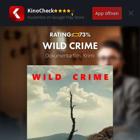
KinoCheck
App öffnen
Kostenlos im Google Play Store
RATING:
73%
WILD CRIME
Dokumentarfilm, Krimi