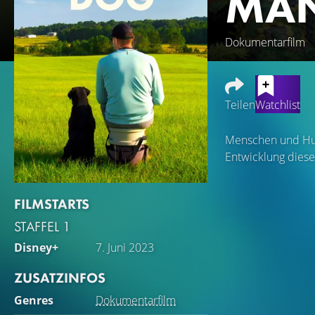
MAN
Dokumentarfilm
Teilen
Watchlist
Menschen und Hun
Entwicklung diese
FILMSTARTS
STAFFEL 1
Disney+
7. Juni 2023
ZUSATZINFOS
Genres
Dokumentarfilm