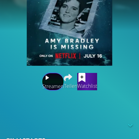
Teilen
Watchlist
Streamen
Am 23. März 1998 verschwindet die 23-jährige Amy
Bradley spurlos von dem Kreuzfahrtschiff, auf dem sie mit
ihrer Familie Urlaub macht. Jeder Winkel des Schiffes
wird durchsucht, doch Amy bleibt verschwunden. Dazu
kommt, dass das Schiff bereits im nächsten Hafen in