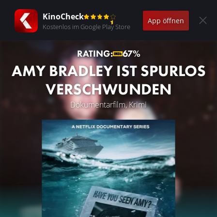
KinoCheck
App öffnen
Kostenlos im Google Play Store
RATING:
67%
AMY BRADLEY IST SPURLOS
VERSCHWUNDEN
Dokumentarfilm, Krimi