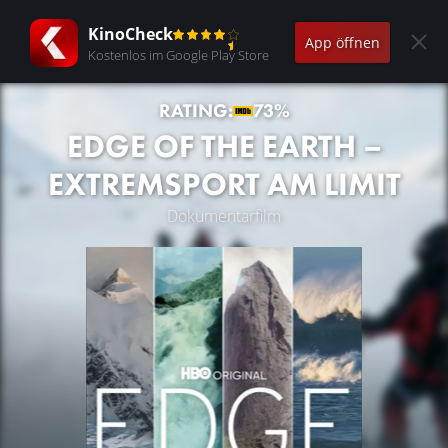
KinoCheck
App öffnen
Kostenlos im Google Play Store
RATING:
73%
EDGE OF THE EARTH –
EXTREMSPORT AM LIMIT
Dokumentarfilm