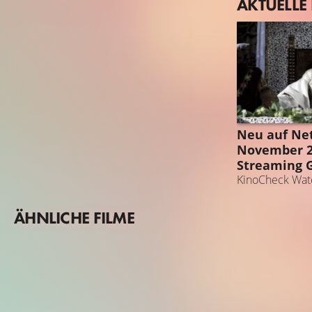
AKTUELLE
STREAMING 
Neu auf Net
November 20
Streaming 
KinoCheck Watc
ÄHNLICHE FILME