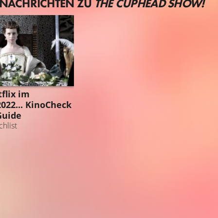
 NACHRICHTEN ZU
THE CUPHEAD SHOW!
GUIDE
flix im
22... KinoCheck
Guide
hlist