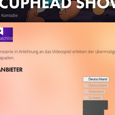
 CUPHEAD SHO
r, Komödie
atchlist
onsserie in Anlehnung an das Videospiel erleben der übermütig
skapaden.
ANBIETER
Deutschland
Deutschland
Österreich
Schweiz
Bester Preis
Kostenlos