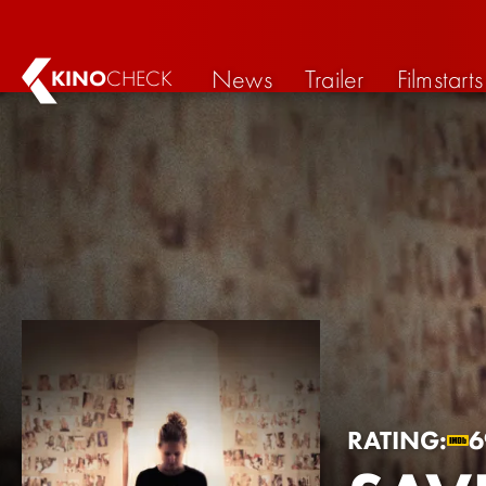
News
Trailer
Filmstarts
KINO
CHECK
RATING:
6