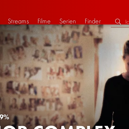
Streams
Filme
Serien
Finder
9%