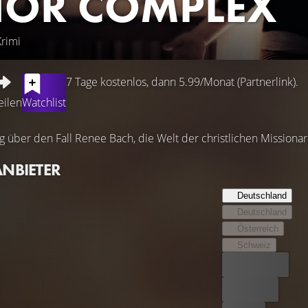
IOR COMPLEX
rimi
7 Tage kostenlos, dann 5.99/Monat (Partnerlink).
eilen
Watchlist
 über den Fall Renee Bach, die Welt der christlichen Mission
ANBIETER
Deutschland
Deutschland
Österreich
Schweiz
Bester Preis
Kostenlos