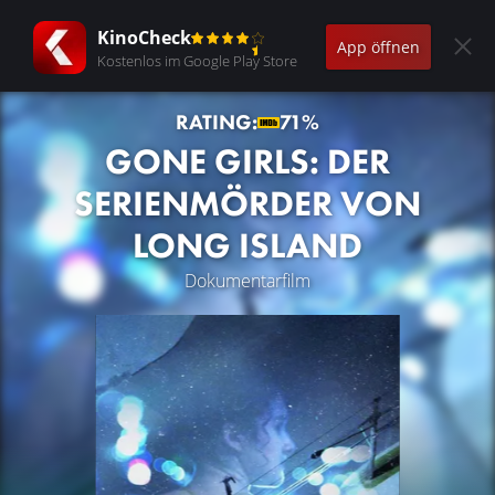
KinoCheck
App öffnen
Kostenlos im Google Play Store
RATING:
71%
GONE GIRLS: DER
SERIENMÖRDER VON
LONG ISLAND
Dokumentarfilm