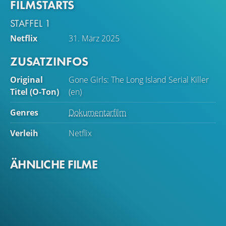
FILMSTARTS
STAFFEL 1
Netflix
31. März 2025
ZUSATZINFOS
Original
Gone Girls: The Long Island Serial Killer
Titel (O-Ton)
(en)
Genres
Dokumentarfilm
Verleih
Netflix
ÄHNLICHE FILME