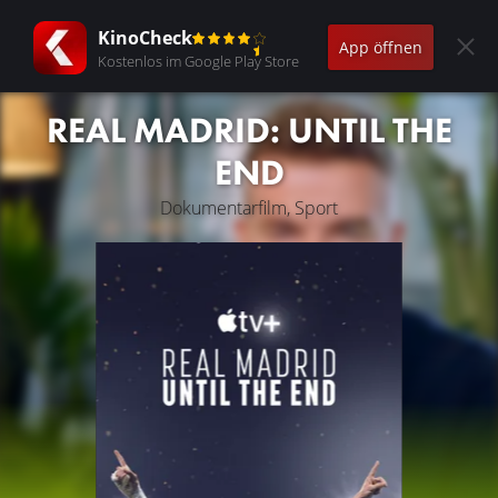
KinoCheck
App öffnen
Kostenlos im Google Play Store
REAL MADRID: UNTIL THE
END
Dokumentarfilm, Sport